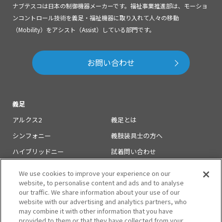
ナブテスコは日本の制御機器メーカーです。福祉事業推進部は、モーショ
ンコントロール技術を義足・福祉機器に取り入れて人々の移動
（Mobility）をアシスト（Assist）している部門です。
お問い合わせ
義足
アルクス2
義足とは
シンフォニー
義肢装具士の方へ
ハイブリッドニー
試着問い合わせ
義足足部
取扱施設
We use cookies to improve your experience on our
website, to personalise content and ads and to analyse
義足のお知らせ
our traffic. We share information about your use of our
学会発表・論文一覧
website with our advertising and analytics partners, who
may combine it with other information that you have
provided to them or that they have collected from your