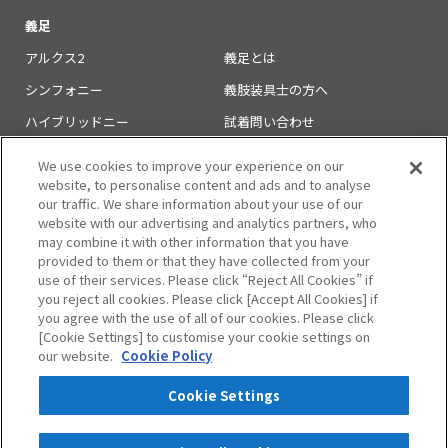
義足
アルクス2
義足とは
シンフォニー
義肢装具士の方へ
ハイブリッドニー
試着問い合わせ
義足足部
取扱施設
We use cookies to improve your experience on our
website, to personalise content and ads and to analyse
義足のお知らせ
our traffic. We share information about your use of our
学会発表・論文一覧
website with our advertising and analytics partners, who
may combine it with other information that you have
provided to them or that they have collected from your
use of their services. Please click “Reject All Cookies” if
you reject all cookies. Please click [Accept All Cookies] if
you agree with the use of all of our cookies. Please click
[Cookie Settings] to customise your cookie settings on
福祉用具
コンパル
our website.
Cookie Policy
資料
福祉用具のお知らせ
Cookie Settings
プライバシーポリシー
サイトマップ
English