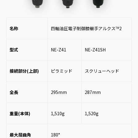
名称
四軸油圧電子制御膝継手アルクス
2
TM
型式
NE-Z41
NE-Z41SH
接続部分(上部)
ピラミッド
スクリューヘッド
全長
295mm
287mm
重量(本体)
1,510g
1,520g
最大屈曲角
180°