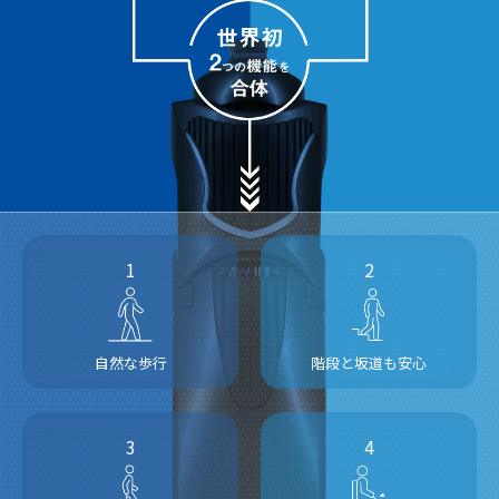
1
2
自然な歩行
階段と坂道も安心
3
4