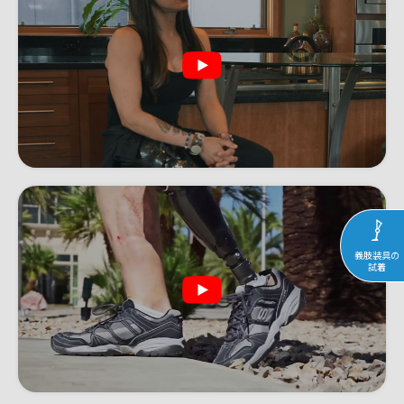
義肢装具の
試着