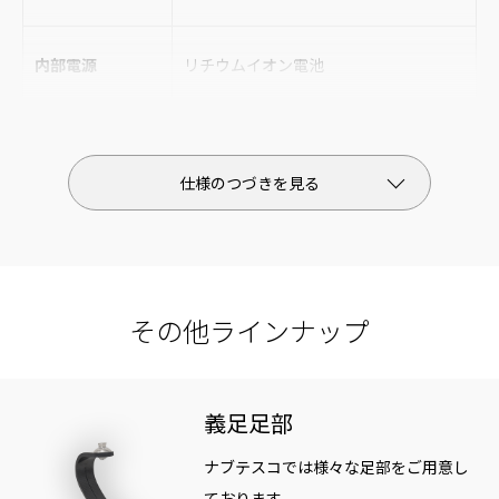
内部電源
リチウムイオン電池
電池容量
約4日間(義足側で5,000歩/日として)
充電時間
3時間
予備バッテリー
リチウムイオン電池
その他ラインナップ
使用環境温度
-10°~40°
義足足部
耐水性
IP44
ナブテスコでは様々な足部をご用意し
ております