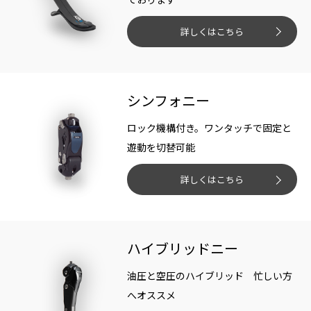
適応範囲K1〜K3:最大125kg
適応範囲と体重制
詳しくはこちら
適応範囲K4:最大100kg(一部のスポーツ
限
競技での使用はできません)
シンフォニー
保証期間
3年間 (定期メンテナンスが必要です)
ロック機構付き。ワンタッチで固定と
遊動を切替可能
通信
Bluetooth
詳しくはこちら
リモコンアプリ(iOS / Android): ユーザ
ー用
アプリケーション
調整アプリ(iOS / Android): 義肢装具士
ハイブリッドニー
用
油圧と空圧のハイブリッド 忙しい方
へオススメ